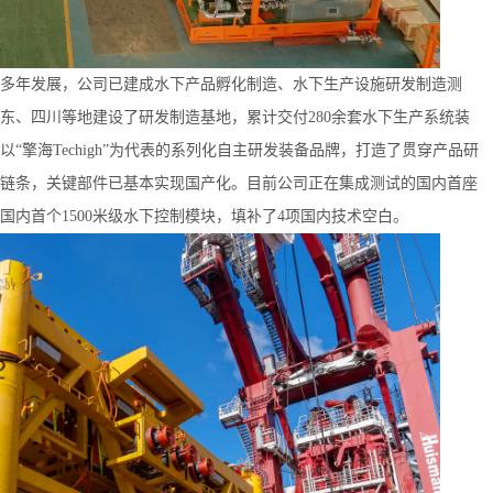
年发展，公司已建成水下产品孵化制造、水下生产设施研发制造测
东、四川等地建设了研发制造基地，累计交付280余套水下生产系统装
以“擎海Techigh”为代表的系列化自主研发装备品牌，打造了贯穿产品研
链条，关键部件已基本实现国产化。目前公司正在集成测试的国内首座
内首个1500米级水下控制模块，填补了4项国内技术空白。