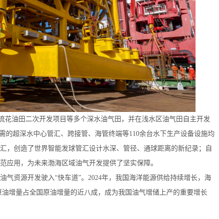
流花油田二次开发项目等多个深水油气田，并在浅水区油气田自主开发
需的超深水中心管汇、跨接管、海管终端等110余台水下生产设备设施均
汇，创造了世界智能发球管汇设计水深、管径、通球距离的新纪录；自
示范应用，为未来渤海区域油气开发提供了坚实保障。
资源开发驶入“快车道”。2024年，我国海洋能源供给持续增长，海
海洋原油增量占全国原油增量的近八成，成为我国油气增储上产的重要增长