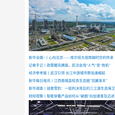
新华全媒+丨
心向北京——库尔班大叔跨越时空的传承
记者手记丨政策暖风拂面，民洽会场“人气”变“商机”
经济参考报丨
武汉引领 长江中游城市群加速崛起
新华每日电讯丨
江西南城县校具生态圈“羽翼渐丰”
新华调查丨
拯救雪豹：一纸判决背后的三江源生态保卫
财经观察丨
智能穿戴产品如何从“破圈”向加速普及迈进