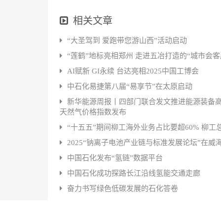
相关文章
“大圣驾到 爱跑带您游山西”活动启动
“莲鹤”地标亮相郑州 走进五冶打造的“城市会客
AI赋新 GI永续 台达亮相2025中国工博会
中石化易捷第八届“易享节”在太原启动
新华能源周报丨四部门联合发文推进能源装备高
天然气价格指数发布
“十五五”期间柳工海外业务占比要超60% 柳
2025“钠离子电池产业链与标准发展论坛”在威
中国石化发布“氢链”数据平台
中国石化成功探路长江沿线氢能交通走廊
奋力书写绿色低碳发展的石化答卷