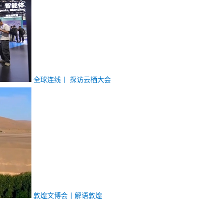
全球连线丨
探访云栖大会
敦煌文博会丨解语敦煌