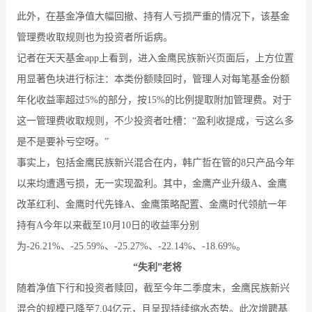
此外，在基金净值大幅回撤、持有人亏损严重的情况下，该基金
管理费收取规则也为投资者所诟病。
记者在天天基金app上看到，进入金鹰民族新兴页面后，上方位置
用显著色块进行标注：本类份额赎回时，管理人对每笔基金份额
年化收益率超过5%的部分，按15%的比例提取附加管理费。对于
这一管理费收取规则，不少投资者吐槽：“盈利收提成，亏这么多
是不是要补亏空呀。”
事实上，包括金鹰民族新兴混合在内，韩广哲在管的8只产品今年
以来均遭遇亏损，无一实现盈利。其中，金鹰产业升级A、金鹰
改革红利、金鹰时代先锋A、金鹰策略配置、金鹰时代领航一年
持有A今年以来截至10月10日的收益率分别
为-26.21%、-25.59%、-25.27%、-22.14%、-18.69%。
“失利”老将
随着净值下行和投资者赎回，截至今年二季度末，金鹰民族新兴
混合的规模已降至7.04亿元，且呈现持续缩水态势。此次增聘基