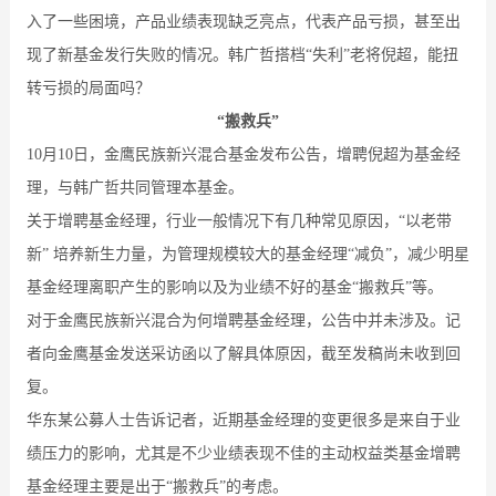
入了一些困境，产品业绩表现缺乏亮点，代表产品亏损，甚至出
现了新基金发行失败的情况。韩广哲搭档“失利”老将倪超，能扭
转亏损的局面吗？
“搬救兵”
10月10日，金鹰民族新兴混合基金发布公告，增聘倪超为基金经
理，与韩广哲共同管理本基金。
关于增聘基金经理，行业一般情况下有几种常见原因，“以老带
新” 培养新生力量，为管理规模较大的基金经理“减负”，减少明星
基金经理离职产生的影响以及为业绩不好的基金“搬救兵”等。
对于金鹰民族新兴混合为何增聘基金经理，公告中并未涉及。记
者向金鹰基金发送采访函以了解具体原因，截至发稿尚未收到回
复。
华东某公募人士告诉记者，近期基金经理的变更很多是来自于业
绩压力的影响，尤其是不少业绩表现不佳的主动权益类基金增聘
基金经理主要是出于“搬救兵”的考虑。