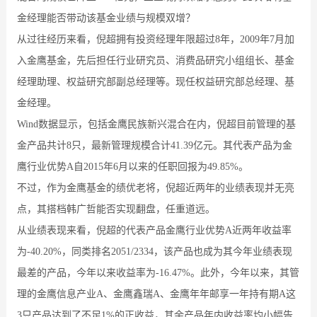
金经理能否带动该基金业绩与规模双增？
从过往经历来看，倪超拥有投资经理年限超过8年，2009年7月加
入金鹰基金，先后担任行业研究员、消费品研究小组组长、基金
经理助理、权益研究部副总经理等。现任权益研究部总经理、基
金经理。
Wind数据显示，包括金鹰民族新兴混合在内，倪超目前管理的基
金产品共计8只，最新管理规模合计41.39亿元。其代表产品为金
鹰行业优势A自2015年6月以来的任职回报为49.85%。
不过，作为金鹰基金的绩优老将，倪超近两年的业绩表现并无亮
点，其搭档韩广哲能否实现翻盘，任重道远。
从业绩表现来看，倪超的代表产品金鹰行业优势A近两年收益率
为-40.20%，同类排名2051/2334，该产品也成为其今年业绩表现
最差的产品，今年以来收益率为-16.47%。此外，今年以来，其管
理的金鹰信息产业A、金鹰鑫瑞A、金鹰年年邮享一年持有期A这
3只产品达到了不足1%的正收益，其余产品年内收益率均小幅告