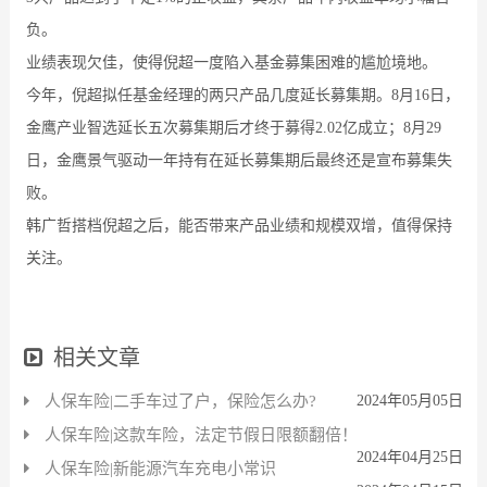
负。
业绩表现欠佳，使得倪超一度陷入基金募集困难的尴尬境地。
今年，倪超拟任基金经理的两只产品几度延长募集期。8月16日，
金鹰产业智选延长五次募集期后才终于募得2.02亿成立；8月29
日，金鹰景气驱动一年持有在延长募集期后最终还是宣布募集失
败。
韩广哲搭档倪超之后，能否带来产品业绩和规模双增，值得保持
关注。
相关文章
人保车险|二手车过了户，保险怎么办?
2024年05月05日
人保车险|这款车险，法定节假日限额翻倍！
2024年04月25日
人保车险|新能源汽车充电小常识