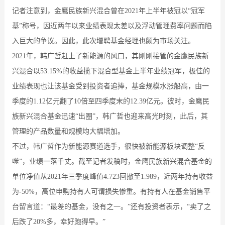
记者注意到，金鹰民族新兴混合曾在2021年上半年被冠以“冠军
基”称号，因近两年以来业绩表现太差以及浮动管理费率问题而陷
入巨大的争议。因此，此次增聘基金经理也颇为市场关注。
2021年，韩广哲赶上了新能源的风口，其刚刚接管的金鹰民族新
兴混合以53.15%的收益揽下混合型基金上半年业绩冠军，极佳的
业绩表现也让该基金受到投资者追捧，基金规模水涨船高，由一
季度的1.12亿元翻了10倍至四季度末的12.39亿元。彼时，金鹰民
族新兴混合基金迅速“出圈”，韩广哲也迎来高光时刻，此后，其
管理的产品数量和规模均大幅增加。
不过，韩广哲作为新能源赛道选手，很快被新能源板块调整“反
噬”，业绩一落千丈。截至记者发稿时，金鹰民族新兴混合基金的
单位净值从2021年三季度峰值4.723回撤至1.989，近两年持有收益
为-50%，高位申购持有人可谓损失惨重。有持有人在基金销售平
台留言道：“最差的基金，没有之一。”还有投资者表示，“卖了之
后跌了20%多，幸好跑得早。”