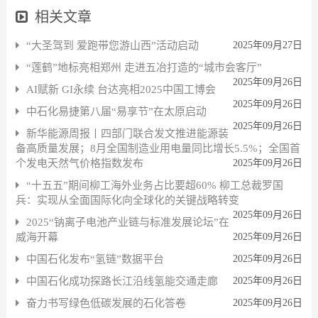
相关文章
“大圣驾到 爱跑带您游山西”活动启动
2025年09月27日
“莲鹤”地标亮相郑州 走进五冶打造的“城市会客厅”
2025年09月26日
AI赋新 GI永续 台达亮相2025中国工博会
2025年09月26日
中石化易捷第八届“易享节”在太原启动
2025年09月26日
新华能源周报丨四部门联合发文推进能源装
备高质量发展；8月全国制造业用电量同比增长5.5%；全国首
个发电天然气价格指数发布
2025年09月26日
“十五五”期间柳工海外业务占比要超60% 柳工总裁罗国
兵：实现从全面国际化向全球化的关键战略转变
2025年09月26日
2025“钠离子电池产业链与标准发展论坛”在
威海开幕
2025年09月26日
中国石化发布“氢链”数据平台
2025年09月26日
中国石化成功探路长江沿线氢能交通走廊
2025年09月26日
奋力书写绿色低碳发展的石化答卷
2025年09月26日