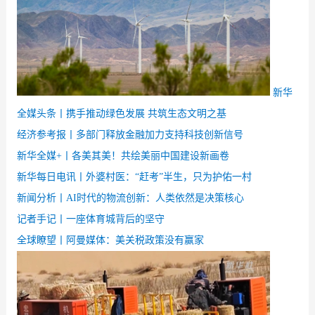
新华
全媒头条丨
携手推动绿色发展 共筑生态文明之基
经济参考报丨
多部门释放金融加力支持科技创新信号
新华全媒+丨
各美其美！共绘美丽中国建设新画卷
新华每日电讯丨
外婆村医：“赶考”半生，只为护佑一村
新闻分析丨AI时代的物流创新：人类依然是决策核心
记者手记丨一座体育城背后的坚守
全球瞭望丨阿曼媒体：美关税政策没有赢家