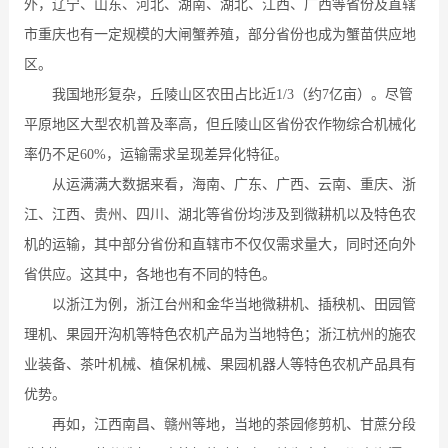
外，辽宁、山东、河北、湖南、湖北、江西、广西等省份及直辖
市重庆也有一定规模的大闸蟹养殖，部分省份也成为蟹苗供应地
区。
我国地形复杂，丘陵山区农田占比近1/3（约7亿亩）。尽管
平原地区大型农机普及率高，但丘陵山区省份农作物综合机械化
率仍不足60%，运输需求呈现差异化特征。
从运满满大数据来看，海南、广东、广西、云南、重庆、浙
江、江西、贵州、四川、湖北等省份均涉及到微耕机以及特色农
机的运输，其中部分省份和直辖市不仅仅需求量大，同时还向外
省供应。这其中，各地也有不同的特色。
以浙江为例，浙江台州和金华当地微耕机、插秧机、田园管
理机、果园开沟机等特色农机产品为当地特色；浙江杭州的施农
业装备、茶叶机械、植保机械、果园机器人等特色农机产品具有
优势。
再如，江西南昌、赣州等地，当地的茶园修剪机、甘蔗分段